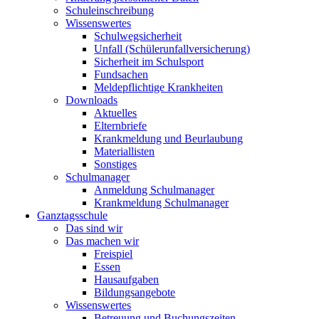
Schuleinschreibung
Wissenswertes
Schulwegsicherheit
Unfall (Schülerunfallversicherung)
Sicherheit im Schulsport
Fundsachen
Meldepflichtige Krankheiten
Downloads
Aktuelles
Elternbriefe
Krankmeldung und Beurlaubung
Materiallisten
Sonstiges
Schulmanager
Anmeldung Schulmanager
Krankmeldung Schulmanager
Ganztagsschule
Das sind wir
Das machen wir
Freispiel
Essen
Hausaufgaben
Bildungsangebote
Wissenswertes
Betreuung und Buchungszeiten