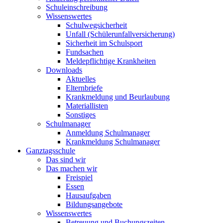
Schuleinschreibung
Wissenswertes
Schulwegsicherheit
Unfall (Schülerunfallversicherung)
Sicherheit im Schulsport
Fundsachen
Meldepflichtige Krankheiten
Downloads
Aktuelles
Elternbriefe
Krankmeldung und Beurlaubung
Materiallisten
Sonstiges
Schulmanager
Anmeldung Schulmanager
Krankmeldung Schulmanager
Ganztagsschule
Das sind wir
Das machen wir
Freispiel
Essen
Hausaufgaben
Bildungsangebote
Wissenswertes
Betreuung und Buchungszeiten