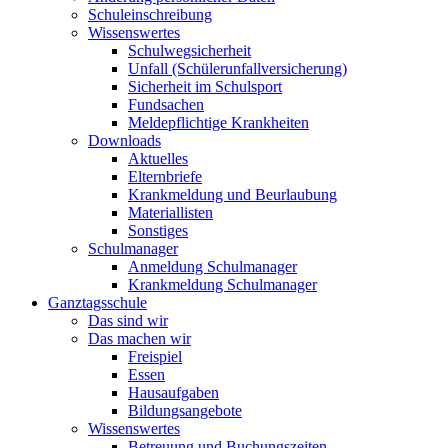
Schuleinschreibung
Wissenswertes
Schulwegsicherheit
Unfall (Schülerunfallversicherung)
Sicherheit im Schulsport
Fundsachen
Meldepflichtige Krankheiten
Downloads
Aktuelles
Elternbriefe
Krankmeldung und Beurlaubung
Materiallisten
Sonstiges
Schulmanager
Anmeldung Schulmanager
Krankmeldung Schulmanager
Ganztagsschule
Das sind wir
Das machen wir
Freispiel
Essen
Hausaufgaben
Bildungsangebote
Wissenswertes
Betreuung und Buchungszeiten