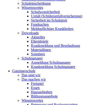
Schuleinschreibung
Wissenswertes
Schulwegsicherheit
Unfall (Schülerunfallversicherung)
Sicherheit im Schulsport
Fundsachen
Meldepflichtige Krankheiten
Downloads
Aktuelles
Elternbriefe
Krankmeldung und Beurlaubung
Materiallisten
Sonstiges
Schulmanager
Anmeldung Schulmanager
Krankmeldung Schulmanager
Ganztagsschule
Das sind wir
Das machen wir
Freispiel
Essen
Hausaufgaben
Bildungsangebote
Wissenswertes
Betreuung und Buchungszeiten