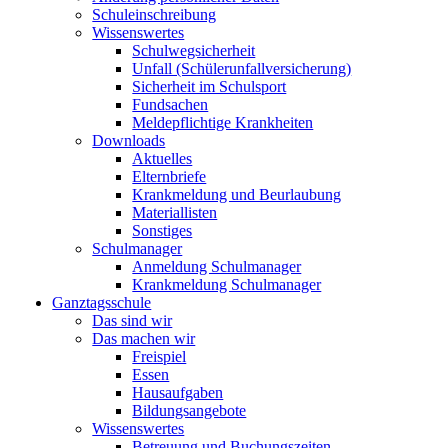
Schuleinschreibung
Wissenswertes
Schulwegsicherheit
Unfall (Schülerunfallversicherung)
Sicherheit im Schulsport
Fundsachen
Meldepflichtige Krankheiten
Downloads
Aktuelles
Elternbriefe
Krankmeldung und Beurlaubung
Materiallisten
Sonstiges
Schulmanager
Anmeldung Schulmanager
Krankmeldung Schulmanager
Ganztagsschule
Das sind wir
Das machen wir
Freispiel
Essen
Hausaufgaben
Bildungsangebote
Wissenswertes
Betreuung und Buchungszeiten